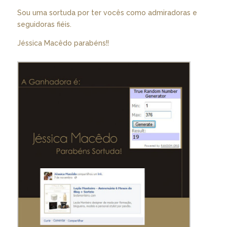
Sou uma sortuda por ter vocês como admiradoras e
seguidoras fiéis.
Jéssica Macêdo parabéns!!