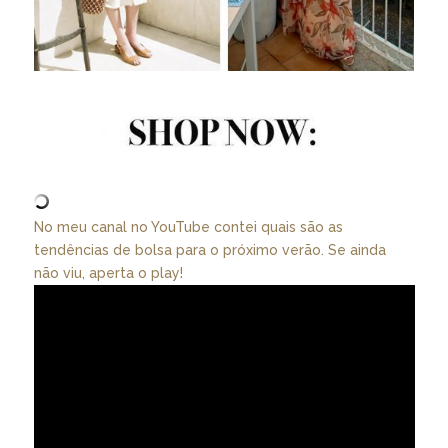
No meu canal no YouTube contei quais são as
tendências de bolsa para o próximo verão. Se ainda
não viu, aperta o play!