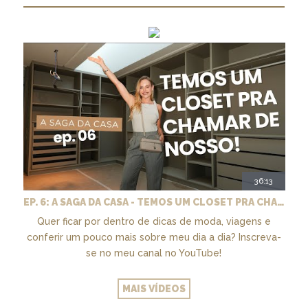
36:13
EP. 6: A SAGA DA CASA - TEMOS UM CLOSET PRA CHAMAR DE NOSSO + MARCENARIA E PAISAGISMO
Quer ficar por dentro de dicas de moda, viagens e
conferir um pouco mais sobre meu dia a dia? Inscreva-
se no meu canal no YouTube!
MAIS VÍDEOS