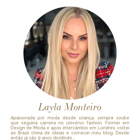
Layla Monteiro
Apaixonada por moda desde criança, sempre soube
que seguiria carreira no universo fashion. Formei em
Design de Moda e após intercâmbio em Londres, voltei
ao Brasil cheia de ideias e comecei meu blog. Desde
então já são 9 anos dividindo...