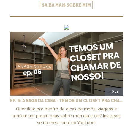
SAIBA MAIS SOBRE MIM
36:13
EP. 6: A SAGA DA CASA - TEMOS UM CLOSET PRA CHAMAR DE NOSSO + MARCENARIA E PAISAGISMO
Quer ficar por dentro de dicas de moda, viagens e
conferir um pouco mais sobre meu dia a dia? Inscreva-
se no meu canal no YouTube!