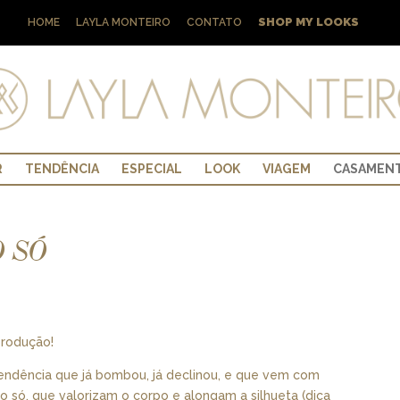
SHOP MY LOOKS
HOME
LAYLA MONTEIRO
CONTATO
R
TENDÊNCIA
ESPECIAL
LOOK
VIAGEM
CASAMEN
 SÓ
produção!
tendência que já bombou, já declinou, e que vem com
 só, que valorizam o corpo e alongam a silhueta (dica