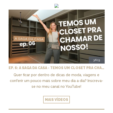
36:13
EP. 6: A SAGA DA CASA - TEMOS UM CLOSET PRA CHAMAR DE NOSSO + MARCENARIA E PAISAGISMO
Quer ficar por dentro de dicas de moda, viagens e
conferir um pouco mais sobre meu dia a dia? Inscreva-
se no meu canal no YouTube!
MAIS VÍDEOS