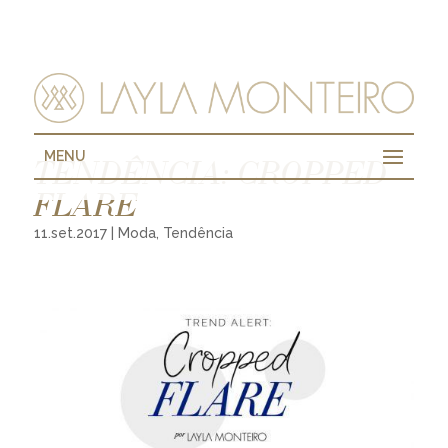
MENU
TENDÊNCIA: CROPPED
FLARE
11.set.2017
|
Moda
,
Tendência