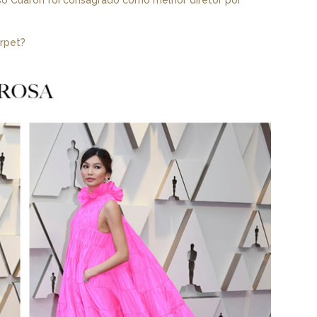
o Cuarón foi consagrado como melhor diretor por
arpet?