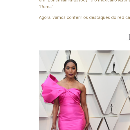
em “Bohemian Rhapsody” e o mexicano Alfons
“Roma”.
Agora, vamos conferir os destaques do red c