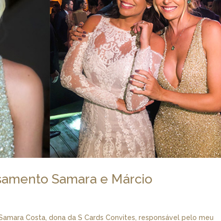
samento Samara e Márcio
a Samara Costa, dona da S Cards Convites, responsável pelo meu