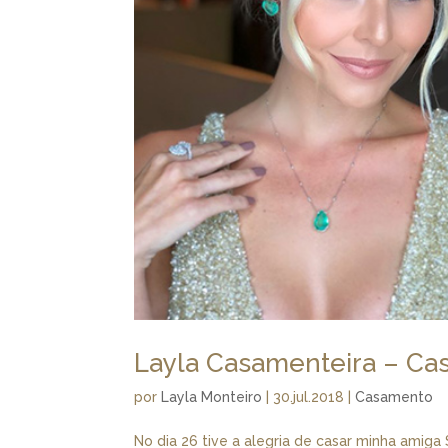
Layla Casamenteira – Ca
por
Layla Monteiro
|
30.jul.2018
|
Casamento
No dia 26 tive a alegria de casar minha amig