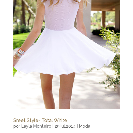
Sreet Style- Total White
por
Layla Monteiro
|
29.jul.2014
|
Moda