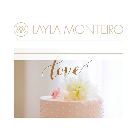
MENU
Casamento: Topos de bolo criativos
por
Layla Monteiro
|
09.mar.2018
|
Casamento