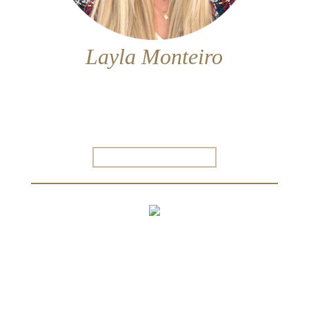
Layla Monteiro
Apaixonada por moda desde criança, sempre soube
que seguiria carreira no universo fashion. Formei em
Design de Moda e após intercâmbio em Londres,
voltei ao Brasil cheia de ideias e comecei meu blog.
Desde então já são 9 anos dividindo...
SAIBA MAIS SOBRE MIM