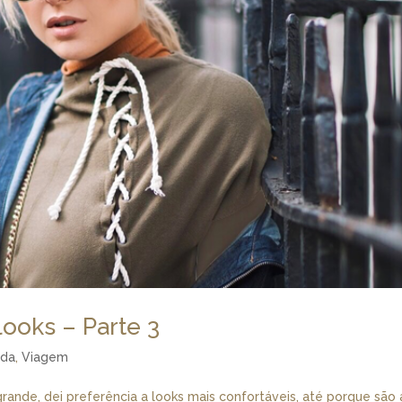
ooks – Parte 3
da
,
Viagem
grande, dei preferência a looks mais confortáveis, até porque são 