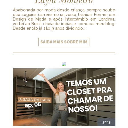
Layla Monteiro
Apaixonada por moda desde criança, sempre soube
que seguiria carreira no universo fashion. Formei em
Design de Moda e após intercâmbio em Londres,
voltei ao Brasil cheia de ideias e comecei meu blog.
Desde então já são 9 anos dividindo...
SAIBA MAIS SOBRE MIM
36:13