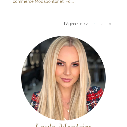
commerce Modapontonet. Foi...
Página 1 de 2
1
2
»