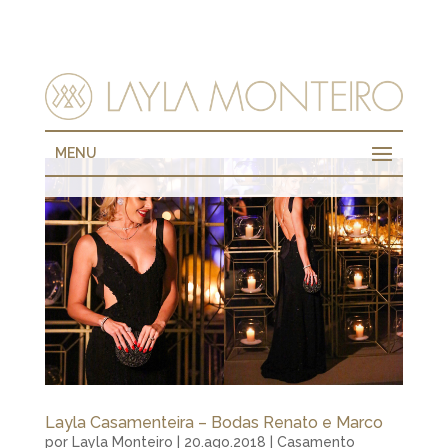
MENU
Layla Casamenteira – Bodas Renato e Marco
por
Layla Monteiro
|
20.ago.2018
|
Casamento