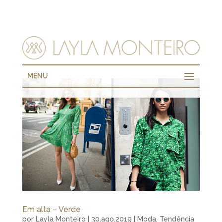
MENU
Em alta – Verde
por
Layla Monteiro
|
30.ago.2019
|
Moda
,
Tendência