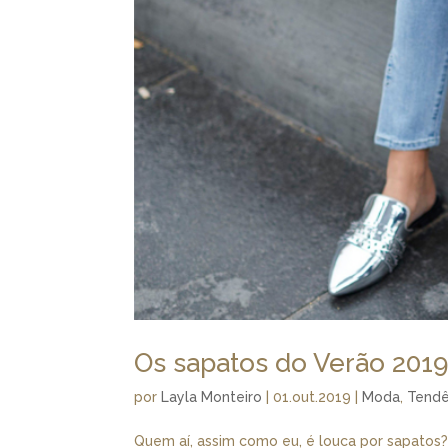
Os sapatos do Verão 201
por
Layla Monteiro
|
01.out.2019
|
Moda
,
Tendê
Quem aí, assim como eu, é louca por sapatos?