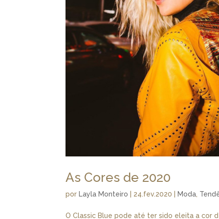
As Cores de 2020
por
Layla Monteiro
|
24.fev.2020
|
Moda
,
Tendê
O Classic Blue pode até ter sido eleita a cor