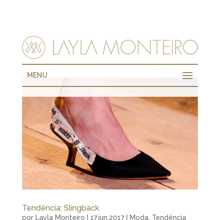
MENU
Tendência: Slingback
por
Layla Monteiro
|
17.jun.2017
|
Moda
,
Tendência