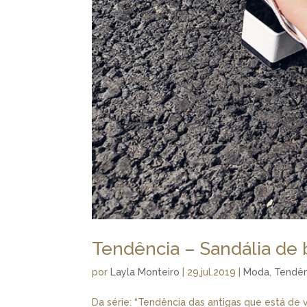
Tendência – Sandália de
por
Layla Monteiro
|
29.jul.2019
|
Moda
,
Tendên
Da série: “Tendência das antigas que está de 