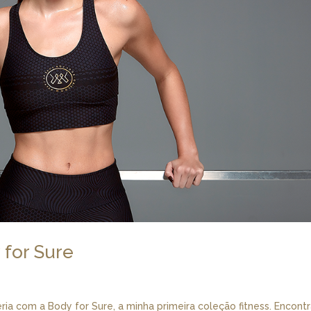
 for Sure
ria com a Body for Sure, a minha primeira coleção fitness. Encontr