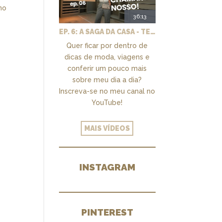
no
36:13
EP. 6: A SAGA DA CASA - TEMOS UM CLOSET PRA CHAMAR DE NOSSO + MARCENARIA E PAISAGISMO
Quer ficar por dentro de
dicas de moda, viagens e
conferir um pouco mais
sobre meu dia a dia?
Inscreva-se no meu canal no
YouTube!
MAIS VÍDEOS
INSTAGRAM
PINTEREST