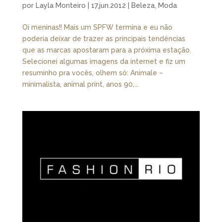
por
Layla Monteiro
|
17.jun.2012
|
Beleza
,
Moda
Oi meninas!! Mais um SPFW termina e eu não
poderia deixar de trazer as principais tendências
que as marcas apostaram para a próxima estação.
Selecionei algumas imagens da internet e fiz um
resuminho pra vocês, olhem só: Animale –
minimalista, animal print, anos 90,...