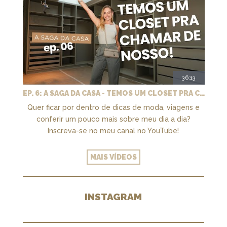
36:13
EP. 6: A SAGA DA CASA - TEMOS UM CLOSET PRA CHAMAR DE NOSSO + MARCENARIA E PAISAGISMO
Quer ficar por dentro de dicas de moda, viagens e
conferir um pouco mais sobre meu dia a dia?
Inscreva-se no meu canal no YouTube!
MAIS VÍDEOS
INSTAGRAM