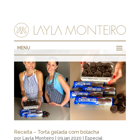
MENU
Receita – Torta gelada com bolacha
por
Layla Monteiro
|
09.jan.2020
|
Especial