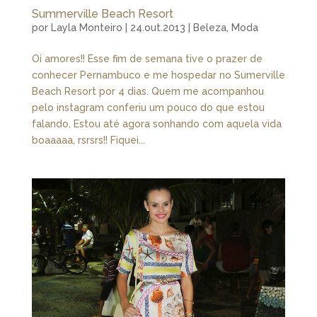
Summerville Beach Resort
por
Layla Monteiro
|
24.out.2013
|
Beleza
,
Moda
Oi amores!! Esse fim de semana tive o prazer de
conhecer Pernambuco e me hospedar no Sumerville
Beach Resort por 4 dias. Quem me acompanhou
pelo instagram conferiu um pouco do que estou
falando. Estou até agora sonhando com aquela vida
boaaaaa, rsrsrs!! Fiquei...