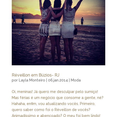
Réveillon em Búzios- RJ
por
Layla Monteiro
|
06.jan.2014
|
Moda
Oi, meninas! Já quero me desculpar pelo sumiço!
Mas férias é um negócio que consome a gente, né?
Hahaha, enfim, vou atualizando vocês. Primeiro,
quero saber como foi o Réveillon de vocês?
Animadíssimo e abençoado? O meu foi bem lindo!