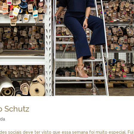
o Schutz
da
 sociais deve ter visto que essa semana foi muito especial. Fui