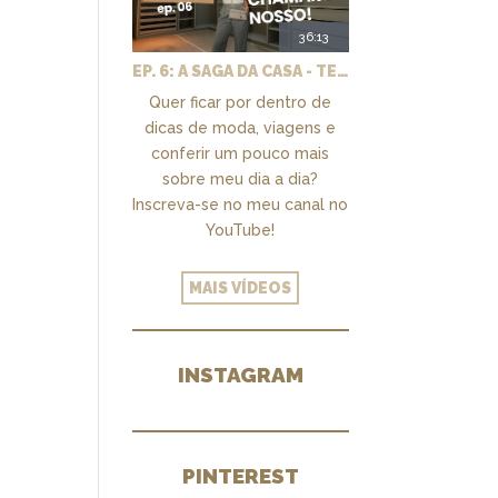
a
36:13
EP. 6: A SAGA DA CASA - TEMOS UM CLOSET PRA CHAMAR DE NOSSO + MARCENARIA E PAISAGISMO
Quer ficar por dentro de
dicas de moda, viagens e
conferir um pouco mais
sobre meu dia a dia?
Inscreva-se no meu canal no
YouTube!
MAIS VÍDEOS
INSTAGRAM
PINTEREST