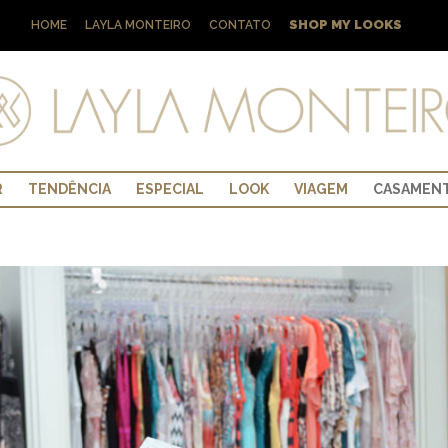
SHOP MY LOOKS
HOME
LAYLA MONTEIRO
CONTATO
R
TENDÊNCIA
ESPECIAL
LOOK
VIAGEM
CASAMEN