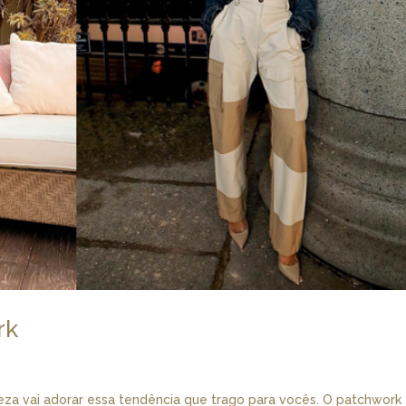
rk
eza vai adorar essa tendência que trago para vocês. O patchwork