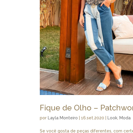
Fique de Olho – Patchwo
por
Layla Monteiro
|
16.set.2020
|
Look
,
Moda
Se você gosta de peças diferentes, com cert