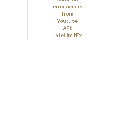
error occurs
from
Youtube
API:
rateLimitEx
ceeded
Quer ficar por dentro de
dicas de moda, viagens e
conferir um pouco mais
sobre meu dia a dia?
Inscreva-se no meu canal no
YouTube!
MAIS VÍDEOS