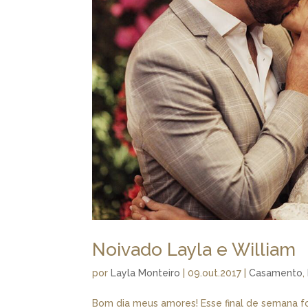
Noivado Layla e William
por
Layla Monteiro
|
09.out.2017
|
Casamento
,
Bom dia meus amores! Esse final de semana f