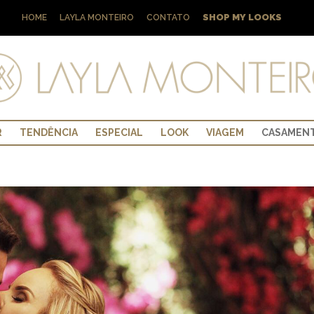
SHOP MY LOOKS
HOME
LAYLA MONTEIRO
CONTATO
R
TENDÊNCIA
ESPECIAL
LOOK
VIAGEM
CASAMEN