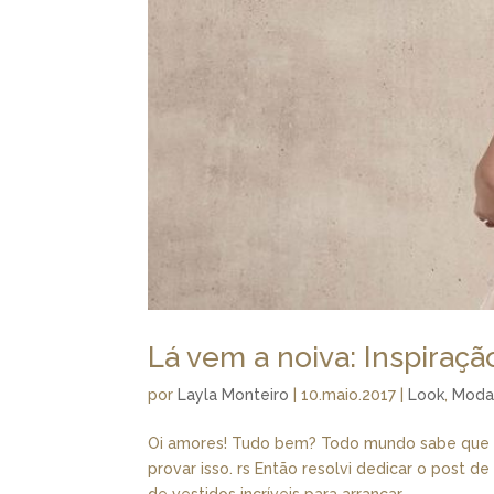
Lá vem a noiva: Inspiraçã
por
Layla Monteiro
|
10.maio.2017
|
Look
,
Mod
Oi amores! Tudo bem? Todo mundo sabe que s
provar isso. rs Então resolvi dedicar o post d