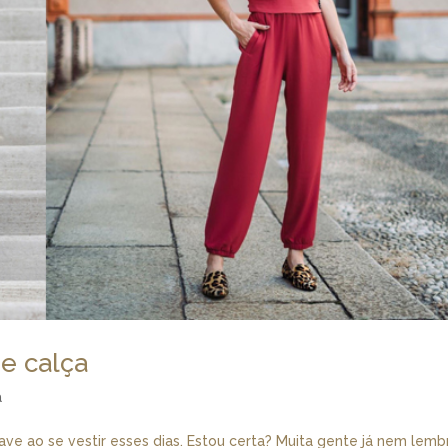
e calça
a
ve ao se vestir esses dias. Estou certa? Muita gente já nem lemb