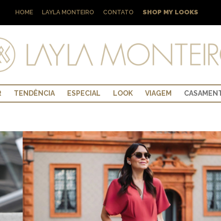
SHOP MY LOOKS
HOME
LAYLA MONTEIRO
CONTATO
R
TENDÊNCIA
ESPECIAL
LOOK
VIAGEM
CASAMEN