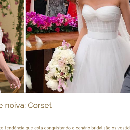
e noiva: Corset
te tendência que está conquistando o cenário bridal são os vesti