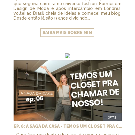
que seguiria carreira no universo fashion. Formei em
Design de Moda e após intercâmbio em Londres,
voltei ao Brasil cheia de ideias e comecei meu blog.
Desde então já são 9 anos dividindo...
SAIBA MAIS SOBRE MIM
36:13
EP. 6: A SAGA DA CASA - TEMOS UM CLOSET PRA CHAMAR DE NOSSO + MARCENARIA E PAISAGISMO
Quer ficar por dentro de dicas de moda, viagens e