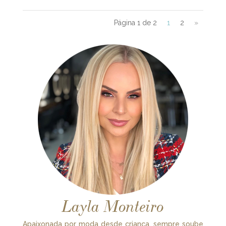
Página 1 de 2
1
2
»
Layla Monteiro
Apaixonada por moda desde criança, sempre soube