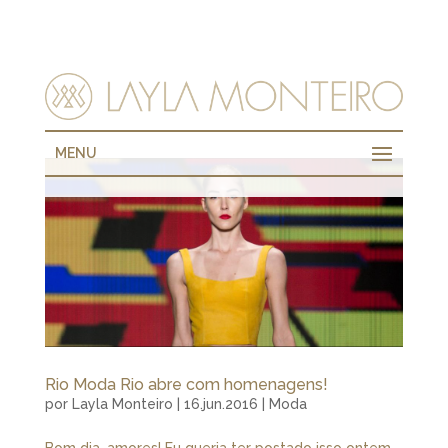
MENU
Rio Moda Rio abre com homenagens!
por
Layla Monteiro
|
16.jun.2016
|
Moda
Bom dia, amores! Eu queria ter postado isso ontem,