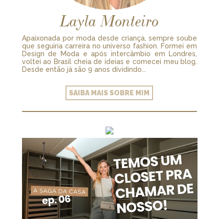
Layla Monteiro
Apaixonada por moda desde criança, sempre soube
que seguiria carreira no universo fashion. Formei em
Design de Moda e após intercâmbio em Londres,
voltei ao Brasil cheia de ideias e comecei meu blog.
Desde então já são 9 anos dividindo...
SAIBA MAIS SOBRE MIM