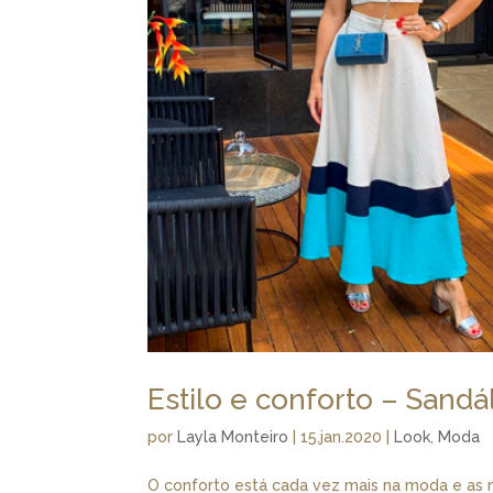
Estilo e conforto – Sandá
por
Layla Monteiro
|
15.jan.2020
|
Look
,
Moda
O conforto está cada vez mais na moda e as 