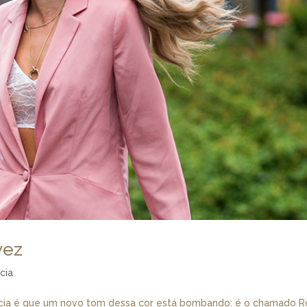
vez
cia
tícia é que um novo tom dessa cor está bombando: é o chamado R