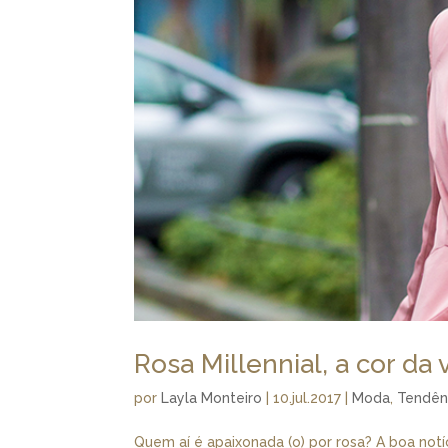
Rosa Millennial, a cor da 
por
Layla Monteiro
|
10.jul.2017
|
Moda
,
Tendên
Quem aí é apaixonada (o) por rosa? A boa no