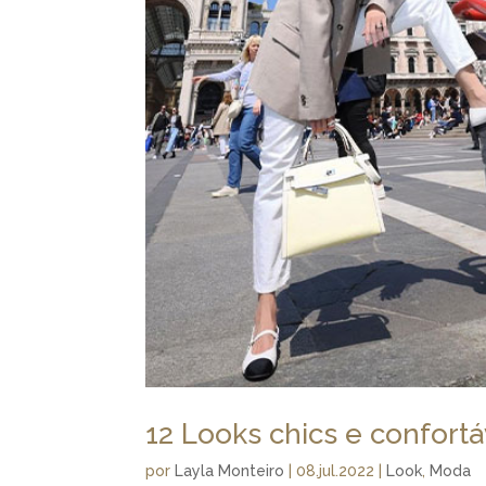
12 Looks chics e confortá
por
Layla Monteiro
|
08.jul.2022
|
Look
,
Moda