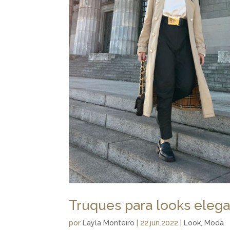
Truques para looks elega
por
Layla Monteiro
|
22.jun.2022
|
Look
,
Moda