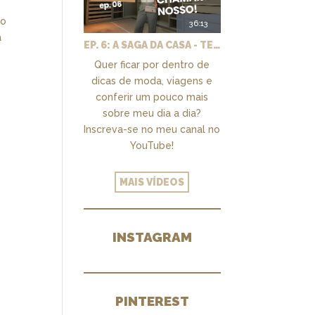
ão
36:13
a
EP. 6: A SAGA DA CASA - TEMOS UM CLOSET PRA CHAMAR DE NOSSO + MARCENARIA E PAISAGISMO
Quer ficar por dentro de
dicas de moda, viagens e
conferir um pouco mais
sobre meu dia a dia?
Inscreva-se no meu canal no
YouTube!
MAIS VÍDEOS
INSTAGRAM
PINTEREST