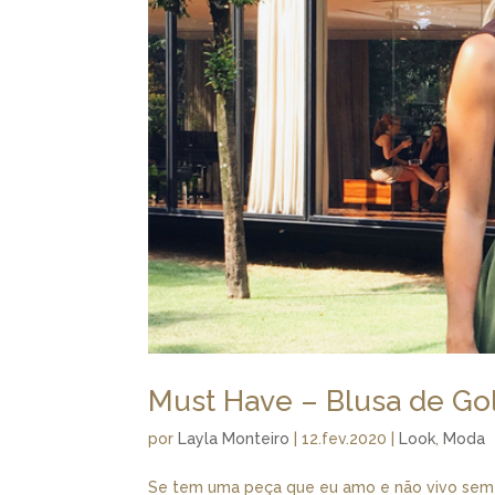
Must Have – Blusa de Gol
por
Layla Monteiro
|
12.fev.2020
|
Look
,
Moda
Se tem uma peça que eu amo e não vivo sem é 