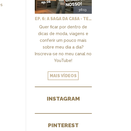
es
36:13
EP. 6: A SAGA DA CASA - TEMOS UM CLOSET PRA CHAMAR DE NOSSO + MARCENARIA E PAISAGISMO
Quer ficar por dentro de
dicas de moda, viagens e
conferir um pouco mais
sobre meu dia a dia?
Inscreva-se no meu canal no
YouTube!
MAIS VÍDEOS
INSTAGRAM
PINTEREST