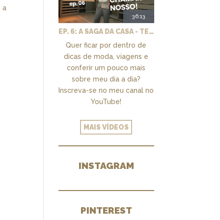
 a
36:13
EP. 6: A SAGA DA CASA - TEMOS UM CLOSET PRA CHAMAR DE NOSSO + MARCENARIA E PAISAGISMO
Quer ficar por dentro de
dicas de moda, viagens e
conferir um pouco mais
sobre meu dia a dia?
Inscreva-se no meu canal no
YouTube!
MAIS VÍDEOS
INSTAGRAM
PINTEREST