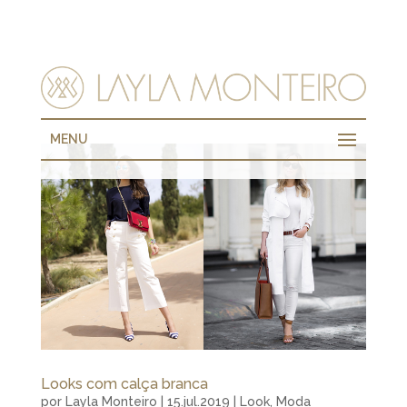
MENU
Looks com calça branca
por
Layla Monteiro
|
15.jul.2019
|
Look
,
Moda