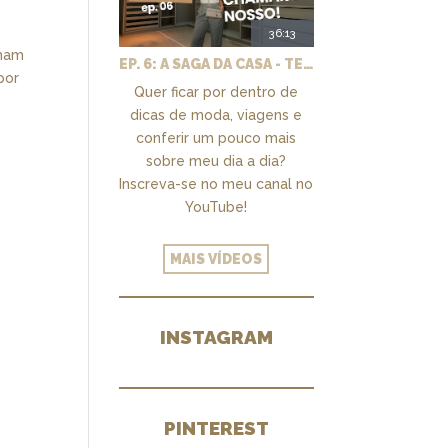
36:13
rmam
EP. 6: A SAGA DA CASA - TEMOS UM CLOSET PRA CHAMAR DE NOSSO + MARCENARIA E PAISAGISMO
por
Quer ficar por dentro de
dicas de moda, viagens e
conferir um pouco mais
sobre meu dia a dia?
Inscreva-se no meu canal no
YouTube!
MAIS VÍDEOS
INSTAGRAM
PINTEREST