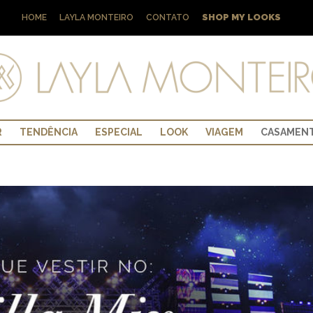
SHOP MY LOOKS
HOME
LAYLA MONTEIRO
CONTATO
R
TENDÊNCIA
ESPECIAL
LOOK
VIAGEM
CASAMEN