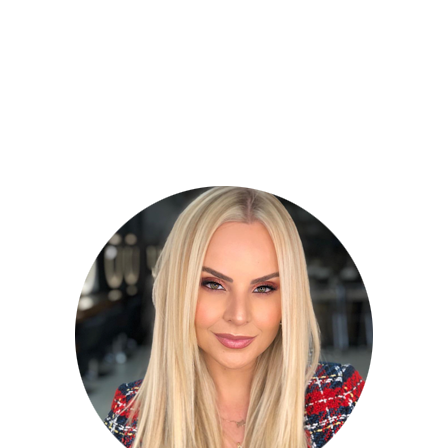
Sabe aquela peça perfeita para usar nesse clima
entre estações, quando não está tão quente nem
tão frio? É o cardigan. Originário do guarda-roupa
masculino, era parte do uniforme militar britânico e
tornou-se popular com o tempo. Uma das grandes
responsáveis por isso...