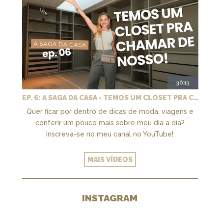
36:13
EP. 6: A SAGA DA CASA - TEMOS UM CLOSET PRA CHAMAR DE NOSSO + MARCENARIA E PAISAGISMO
Quer ficar por dentro de dicas de moda, viagens e
conferir um pouco mais sobre meu dia a dia?
Inscreva-se no meu canal no YouTube!
MAIS VÍDEOS
INSTAGRAM