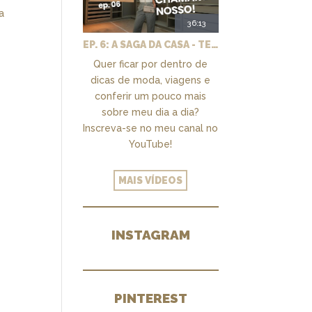
a
36:13
EP. 6: A SAGA DA CASA - TEMOS UM CLOSET PRA CHAMAR DE NOSSO + MARCENARIA E PAISAGISMO
Quer ficar por dentro de
dicas de moda, viagens e
conferir um pouco mais
sobre meu dia a dia?
Inscreva-se no meu canal no
YouTube!
MAIS VÍDEOS
INSTAGRAM
PINTEREST