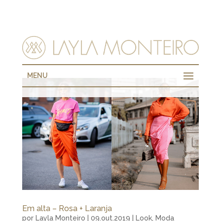
MENU
Em alta – Rosa + Laranja
por
Layla Monteiro
|
09.out.2019
|
Look
,
Moda