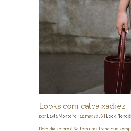
Looks com calça xadrez
por
Layla Monteiro
|
12.mar.2018
|
Look
,
Tendê
Bom dia amores! Se tem uma trend que sempre