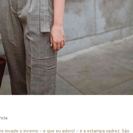
ncia
 invade o inverno – e que eu adoro! – é a estampa xadrez. São