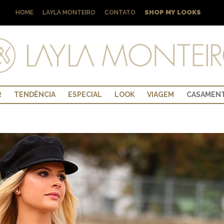
SHOP MY LOOKS
HOME
LAYLA MONTEIRO
CONTATO
R
TENDÊNCIA
ESPECIAL
LOOK
VIAGEM
CASAMEN