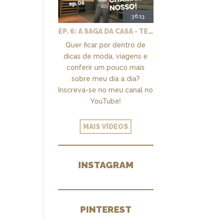
o
36:13
EP. 6: A SAGA DA CASA - TEMOS UM CLOSET PRA CHAMAR DE NOSSO + MARCENARIA E PAISAGISMO
Quer ficar por dentro de
dicas de moda, viagens e
conferir um pouco mais
sobre meu dia a dia?
Inscreva-se no meu canal no
YouTube!
MAIS VÍDEOS
INSTAGRAM
PINTEREST